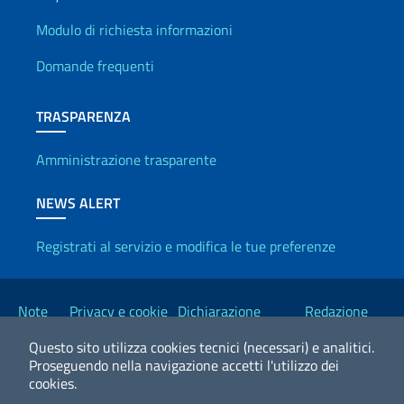
Info utili
Modulo di richiesta informazioni
Domande frequenti
TRASPARENZA
Amministrazione trasparente
NEWS ALERT
Registrati al servizio e modifica le tue preferenze
Link Utili
Note
Privacy e cookie
Dichiarazione
Redazione
legali
policy
Accessibilità
Esteri
Questo sito utilizza cookies tecnici (necessari) e analitici.
Proseguendo nella navigazione accetti l'utilizzo dei
cookies.