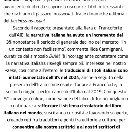
avvincente di libri da scoprire o riscoprire, titoli interessanti
che rischiano di passare inosservati fra le dinamiche editoriali
del
business-as-usual
.
Secondo il rapporto presentato alla fiera di Francoforte
dall’AIE, la
narrativa italiana ha avuto un incremento del
3%
nonostante il periodo di generale declino del mercato. “In
un contesto non facilissimo”, commenta Ilide Carmignani,
curatrice del simposio
DIAM, “
è incoraggiante constatare come
la narrativa italiana risvegli sempre più interesse nel nostro
Paese, così come all’estero; le
traduzioni di titoli italiani sono
infatti aumentate dell’8% nel 2024
, anche a seguito della
presenza dell’Italia come ospite d’onore a Francoforte, la
seconda miglior performance dell’Italia dal 2019. Con questo
5° convegno online, come Salone del Libro di Torino, vogliamo
continuare a
rafforzare il sistema circolatorio del libro
italiano nel mondo
, suscitando curiosità e favorendo scoperte,
creando reti fra traduttori e ponti fra editorie e culture, per
consentire alle nostre scrittrici e ai nostri scrittori di