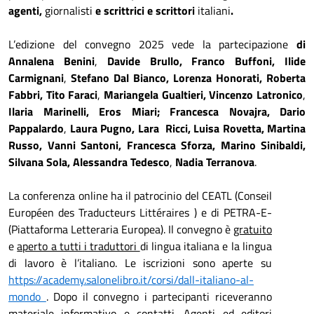
agenti,
giornalisti
e scrittrici e scrittori
italiani
.
L’edizione del convegno 2025 vede la partecipazione
di
Annalena
Benini
,
Davide Brullo, Franco Buffoni, Ilide
Carmignani
,
Stefano Dal Bianco, Lorenza Honorati, Roberta
Fabbri,
Tito Faraci
,
Mariangela Gualtieri, Vincenzo Latronico
,
Ilaria Marinelli, Eros Miari; Francesca
Novajra, Dario
Pappalardo
,
Laura Pugno,
Lara Ricci, Luisa Rovetta, Martina
Russo, Vanni Santoni, Francesca Sforza, Marino Sinibaldi,
Silvana Sola, Alessandra Tedesco
,
Nadia Terranova
.
La conferenza online ha il patrocinio del CEATL (Conseil
Européen des Traducteurs Littéraires ) e di PETRA-E-
(Piattaforma Letteraria Europea). Il convegno è
gratuito
e
aperto a tutti i traduttori
di lingua italiana e la lingua
di lavoro è l’italiano. Le iscrizioni sono aperte su
https://academy.salonelibro.it/corsi/dall-italiano-al-
mondo
. Dopo il convegno i partecipanti riceveranno
materiale informativo e contatti. Agenti ed editori