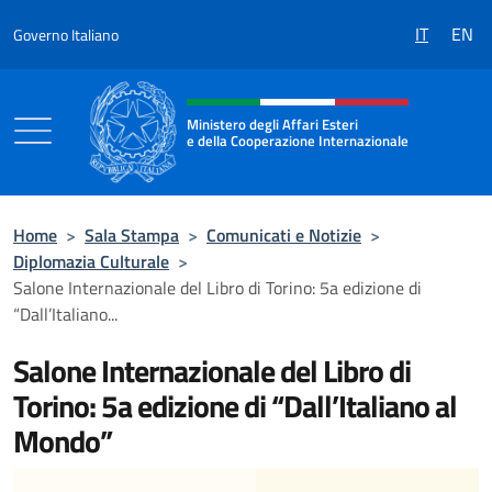
Salta al contenuto
IT
EN
Governo Italiano
Intestazione sito, social e menù
Ministero degli Affari Esteri
e della Cooperazione Internazionale
Ministero degli Affari Esteri e della Coo
Home
>
Sala Stampa
>
Comunicati e Notizie
>
Diplomazia Culturale
>
Salone Internazionale del Libro di Torino: 5a edizione di
“Dall’Italiano...
Salone Internazionale del Libro di
Torino: 5a edizione di “Dall’Italiano al
Mondo”