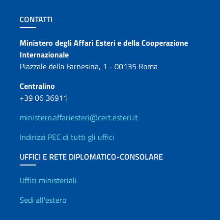
Sezione footer
CONTATTI
Contatti
Ministero degli Affari Esteri e della Cooperazione
Internazionale
Piazzale della Farnesina, 1 - 00135 Roma
Centralino
+39 06 36911
ministero.affariesteri@cert.esteri.it
Indirizzi PEC di tutti gli uffici
UFFICI E RETE DIPLOMATICO-CONSOLARE
Uffici e Rete diplomatica
Uffici ministeriali
Sedi all'estero