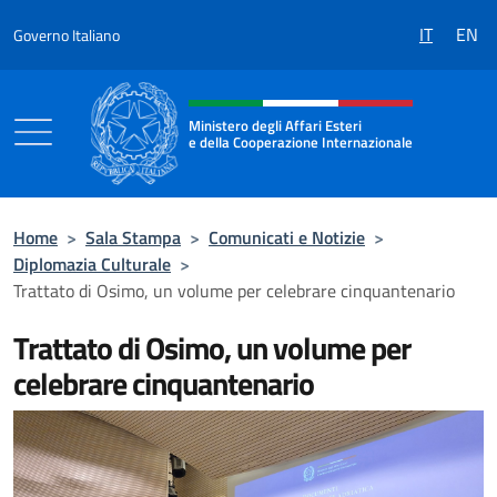
Salta al contenuto
IT
EN
Governo Italiano
Intestazione sito, social e menù
Ministero degli Affari Esteri
e della Cooperazione Internazionale
Ministero degli Affari Esteri e della Coo
Home
>
Sala Stampa
>
Comunicati e Notizie
>
Diplomazia Culturale
>
Trattato di Osimo, un volume per celebrare cinquantenario
Trattato di Osimo, un volume per
celebrare cinquantenario