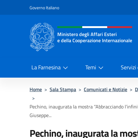
Salta al contenuto
Governo Italiano
Intestazione sito, social 
Ministero degli Affari Esteri
e della Cooperazione Internazionale
Ministero degli Affari Esteri e del
La Farnesina
Temi
Servizi
Home
>
Sala Stampa
>
Comunicati e Notizie
>
D
>
Pechino, inaugurata la mostra “Abbracciando l’infinit
Giuseppe...
Pechino, inaugurata la most