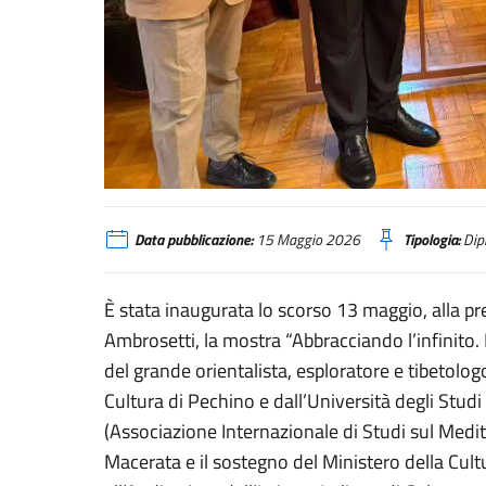
Pechino, inaugurata la mostra “Abbracciando l’infinito. L’eter
Data pubblicazione:
15 Maggio 2026
Tipologia:
Dipl
È stata inaugurata lo scorso 13 maggio, alla pr
Ambrosetti, la mostra “Abbracciando l’infinito. L
del grande orientalista, esploratore e tibetologo
Cultura di Pechino e dall’Università degli Stud
(Associazione Internazionale di Studi sul Medit
Macerata e il sostegno del Ministero della Cult