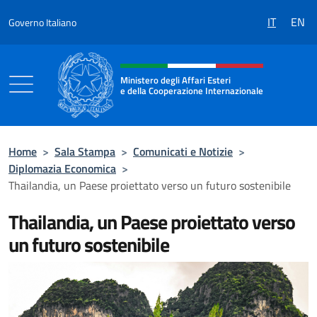
Salta al contenuto
IT
EN
Governo Italiano
Intestazione sito, social e menù
Ministero degli Affari Esteri
e della Cooperazione Internazionale
Ministero degli Affari Esteri e della Coo
Home
>
Sala Stampa
>
Comunicati e Notizie
>
Diplomazia Economica
>
Thailandia, un Paese proiettato verso un futuro sostenibile
Thailandia, un Paese proiettato verso
un futuro sostenibile