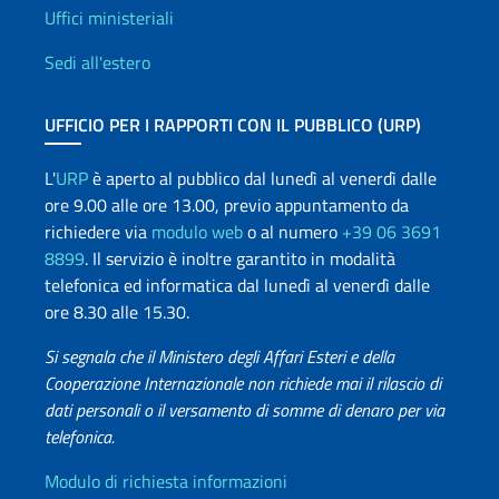
Uffici e Rete diplomatica
Uffici ministeriali
Sedi all'estero
UFFICIO PER I RAPPORTI CON IL PUBBLICO (URP)
L'
URP
è aperto al pubblico dal lunedì al venerdì dalle
ore 9.00 alle ore 13.00, previo appuntamento da
richiedere via
modulo web
o al numero
+39 06 3691
8899
. Il servizio è inoltre garantito in modalità
telefonica ed informatica dal lunedì al venerdì dalle
ore 8.30 alle 15.30.
Si segnala che il Ministero degli Affari Esteri e della
Cooperazione Internazionale non richiede mai il rilascio di
dati personali o il versamento di somme di denaro per via
telefonica.
Info utili
Modulo di richiesta informazioni