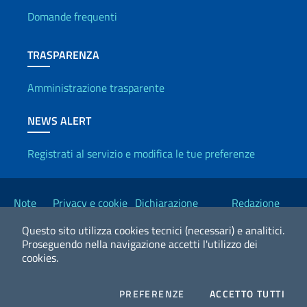
Domande frequenti
TRASPARENZA
Amministrazione trasparente
NEWS ALERT
Registrati al servizio e modifica le tue preferenze
Link Utili
Note
Privacy e cookie
Dichiarazione
Redazione
legali
policy
Accessibilità
Esteri
Questo sito utilizza cookies tecnici (necessari) e analitici.
Proseguendo nella navigazione accetti l'utilizzo dei
cookies.
2026 Copyright Ministero degli Affari Esteri e della Cooperazione
Internazionale
COOKIES
I CO
PREFERENZE
ACCETTO TUTTI