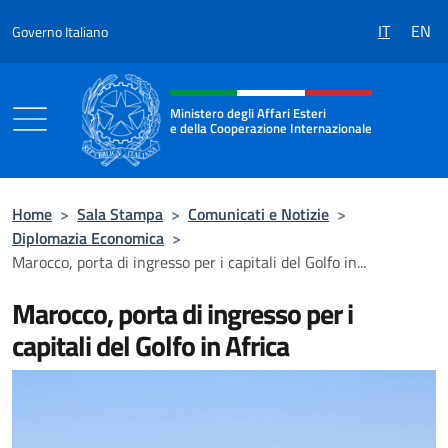
Salta al contenuto
IT
EN
Governo Italiano
Intestazione sito, social e menù
Ministero degli Affari Esteri
e della Cooperazione Internazionale
Ministero degli Affari Esteri e della Coo
Home
>
Sala Stampa
>
Comunicati e Notizie
>
Diplomazia Economica
>
Marocco, porta di ingresso per i capitali del Golfo in...
Marocco, porta di ingresso per i
capitali del Golfo in Africa