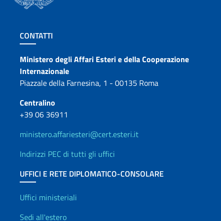
Sezione footer
CONTATTI
Contatti
Ministero degli Affari Esteri e della Cooperazione
Internazionale
Piazzale della Farnesina, 1 - 00135 Roma
Centralino
+39 06 36911
ministero.affariesteri@cert.esteri.it
Indirizzi PEC di tutti gli uffici
UFFICI E RETE DIPLOMATICO-CONSOLARE
Uffici e Rete diplomatica
Uffici ministeriali
Sedi all'estero