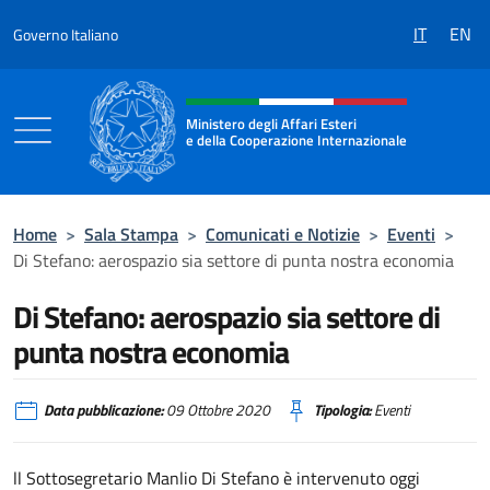
Salta al contenuto
IT
EN
Governo Italiano
Intestazione sito, social e menù
Ministero degli Affari Esteri
e della Cooperazione Internazionale
Ministero degli Affari Esteri e della Coo
Home
>
Sala Stampa
>
Comunicati e Notizie
>
Eventi
>
Di Stefano: aerospazio sia settore di punta nostra economia
Di Stefano: aerospazio sia settore di
punta nostra economia
Data pubblicazione:
09 Ottobre 2020
Tipologia:
Eventi
ll Sottosegretario Manlio Di Stefano è intervenuto oggi