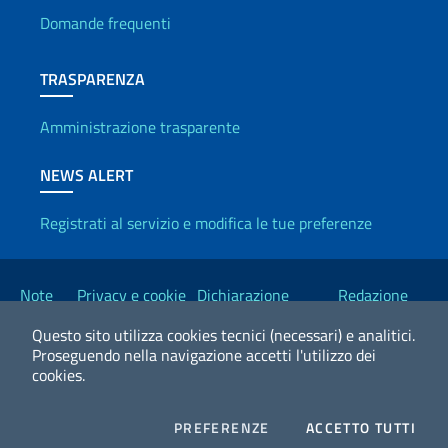
Domande frequenti
TRASPARENZA
Amministrazione trasparente
NEWS ALERT
Registrati al servizio e modifica le tue preferenze
Link Utili
Note
Privacy e cookie
Dichiarazione
Redazione
legali
policy
Accessibilità
Esteri
Questo sito utilizza cookies tecnici (necessari) e analitici.
Proseguendo nella navigazione accetti l'utilizzo dei
cookies.
2026 Copyright Ministero degli Affari Esteri e della Cooperazione
Internazionale
COOKIES
I CO
PREFERENZE
ACCETTO TUTTI
Facebook
Twitter
Whatsapp