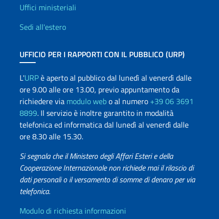
Uffici e Rete diplomatica
Uffici ministeriali
Sedi all'estero
UFFICIO PER I RAPPORTI CON IL PUBBLICO (URP)
L'
URP
è aperto al pubblico dal lunedì al venerdì dalle
ore 9.00 alle ore 13.00, previo appuntamento da
richiedere via
modulo web
o al numero
+39 06 3691
8899
. Il servizio è inoltre garantito in modalità
telefonica ed informatica dal lunedì al venerdì dalle
ore 8.30 alle 15.30.
Si segnala che il Ministero degli Affari Esteri e della
Cooperazione Internazionale non richiede mai il rilascio di
dati personali o il versamento di somme di denaro per via
telefonica.
Info utili
Modulo di richiesta informazioni