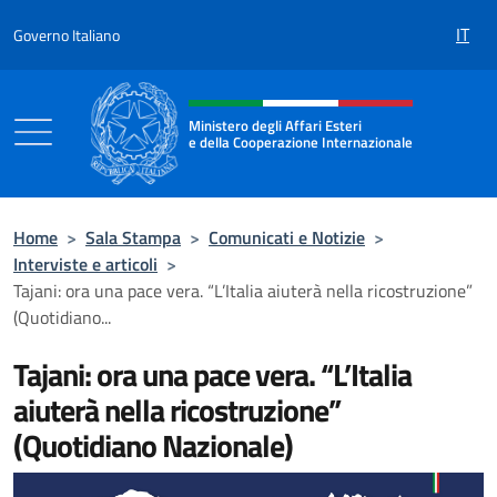
Salta al contenuto
IT
Governo Italiano
Intestazione sito, social e menù
Ministero degli Affari Esteri
e della Cooperazione Internazionale
Ministero degli Affari Esteri e della Coo
Home
>
Sala Stampa
>
Comunicati e Notizie
>
Interviste e articoli
>
Tajani: ora una pace vera. “L’Italia aiuterà nella ricostruzione”
(Quotidiano...
Tajani: ora una pace vera. “L’Italia
aiuterà nella ricostruzione”
(Quotidiano Nazionale)