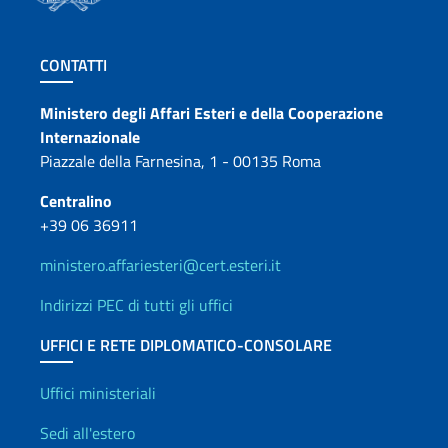
Sezione footer
CONTATTI
Contatti
Ministero degli Affari Esteri e della Cooperazione
Internazionale
Piazzale della Farnesina, 1 - 00135 Roma
Centralino
+39 06 36911
ministero.affariesteri@cert.esteri.it
Indirizzi PEC di tutti gli uffici
UFFICI E RETE DIPLOMATICO-CONSOLARE
Uffici e Rete diplomatica
Uffici ministeriali
Sedi all'estero