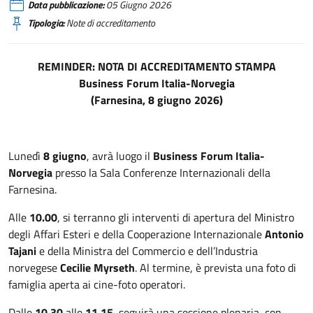
Data pubblicazione:
05 Giugno 2026
Tipologia:
Note di accreditamento
REMINDER: NOTA DI ACCREDITAMENTO STAMPA
Business Forum Italia-Norvegia
(Farnesina, 8 giugno 2026)
Lunedì
8 giugno
, avrà luogo il
Business Forum Italia-
Norvegia
presso la Sala Conferenze Internazionali della
Farnesina.
Alle
10.00
, si terranno gli interventi di apertura del Ministro
degli Affari Esteri e della Cooperazione Internazionale
Antonio
Tajani
e della Ministra del Commercio e dell’Industria
norvegese
Cecilie Myrseth
. Al termine, è prevista una foto di
famiglia aperta ai cine-foto operatori.
Dalle
10.30
alle
11.15
, seguirà una sessione plenaria, con