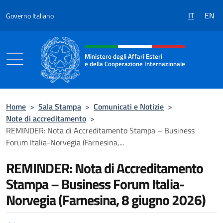
Salta al contenuto
IT
EN
Governo Italiano
Intestazione sito, social e menù
Ministero degli Affari Esteri
e della Cooperazione Internazionale
Ministero degli Affari Esteri e della Coo
Home
>
Sala Stampa
>
Comunicati e Notizie
>
Note di accreditamento
>
REMINDER: Nota di Accreditamento Stampa – Business
Forum Italia-Norvegia (Farnesina,...
REMINDER: Nota di Accreditamento
Stampa – Business Forum Italia-
Norvegia (Farnesina, 8 giugno 2026)