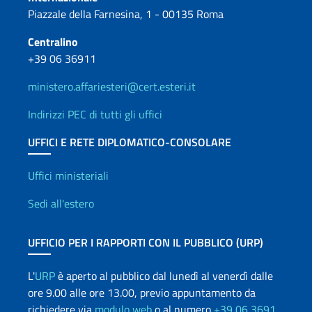
Piazzale della Farnesina, 1 - 00135 Roma
Centralino
+39 06 36911
ministero.affariesteri@cert.esteri.it
Indirizzi PEC di tutti gli uffici
UFFICI E RETE DIPLOMATICO-CONSOLARE
Uffici e Rete diplomatica
Uffici ministeriali
Sedi all'estero
UFFICIO PER I RAPPORTI CON IL PUBBLICO (URP)
L'
URP
è aperto al pubblico dal lunedì al venerdì dalle
ore 9.00 alle ore 13.00, previo appuntamento da
richiedere via
modulo web
o al numero
+39 06 3691