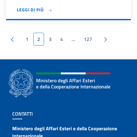
LEGGI DI PIÙ
Pagina precedente
Pagina succ
1
2
3
4
…
127
Ministero degli Affari Esteri
e della Cooperazione Internazionale
Sezione footer
CONTATTI
Contatti
Ministero degli Affari Esteri e della Cooperazione
Internazionale