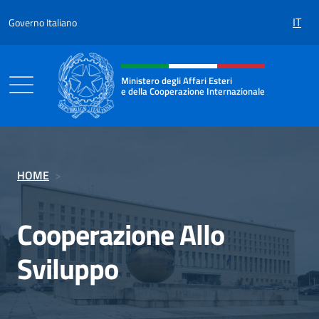
Salta al contenuto
IT
Governo Italiano
Intestazione sito, social e menù
Ministero degli Affari Esteri
e della Cooperazione Internazionale
Ministero degli Affari Esteri e della Coo
HOME
>
Cooperazione Allo
Sviluppo