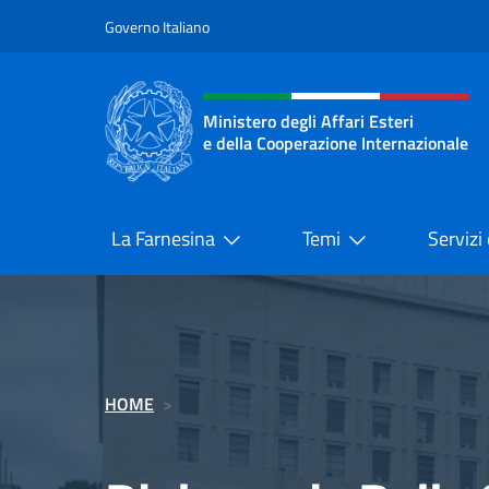
Salta al contenuto
Governo Italiano
Intestazione sito, social 
Ministero degli Affari Esteri
e della Cooperazione Internazionale
Ministero degli Affari Esteri e del
La Farnesina
Temi
Servizi
HOME
>