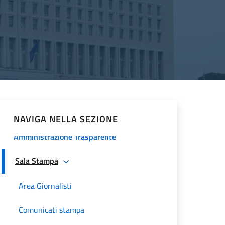
Procedura comparativa pubblica
Minoranze Cristiane 2026
La Farnesina
Historical Diplomatic Documentation
Servizi e opportunità
NAVIGA NELLA SEZIONE
Amministrazione Trasparente
Sala Stampa
Area Giornalisti
Comunicati stampa