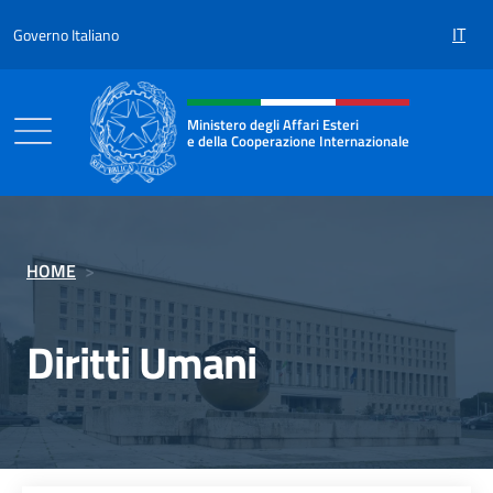
Salta al contenuto
IT
Governo Italiano
Intestazione sito, social e menù
Ministero degli Affari Esteri
e della Cooperazione Internazionale
Ministero degli Affari Esteri e della Coo
HOME
>
Diritti Umani