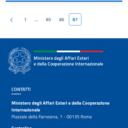
Pagina precedente
1
…
85
86
87
Ministero degli Affari Esteri
e della Cooperazione Internazionale
Sezione footer
CONTATTI
Contatti
Ministero degli Affari Esteri e della Cooperazione
Internazionale
Piazzale della Farnesina, 1 - 00135 Roma