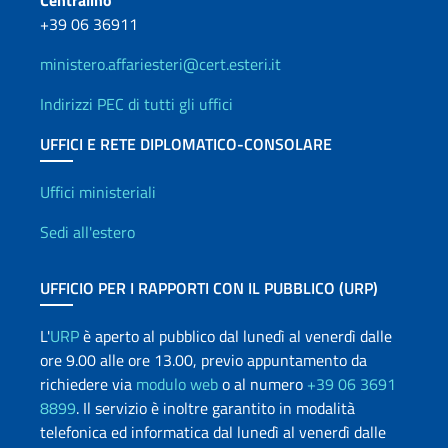
Centralino
+39 06 36911
ministero.affariesteri@cert.esteri.it
Indirizzi PEC di tutti gli uffici
UFFICI E RETE DIPLOMATICO-CONSOLARE
Uffici e Rete diplomatica
Uffici ministeriali
Sedi all'estero
UFFICIO PER I RAPPORTI CON IL PUBBLICO (URP)
L'
URP
è aperto al pubblico dal lunedì al venerdì dalle
ore 9.00 alle ore 13.00, previo appuntamento da
richiedere via
modulo web
o al numero
+39 06 3691
8899
. Il servizio è inoltre garantito in modalità
telefonica ed informatica dal lunedì al venerdì dalle