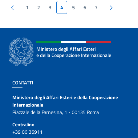
Pagina precedente
Pagina su
1
2
3
4
5
6
7
Ministero degli Affari Esteri
e della Cooperazione Internazionale
Sezione footer
CONTATTI
Contatti
Ministero degli Affari Esteri e della Cooperazione
Internazionale
Piazzale della Farnesina, 1 - 00135 Roma
Centralino
+39 06 36911