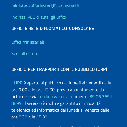
ministero.affariesteri@cert.esteri.it
Indirizzi PEC di tutti gli uffici
UFFICI E RETE DIPLOMATICO-CONSOLARE
Uffici e Rete diplomatica
Uffici ministeriali
Sedi all'estero
UFFICIO PER I RAPPORTI CON IL PUBBLICO (URP)
L'
URP
è aperto al pubblico dal lunedì al venerdì dalle
ore 9.00 alle ore 13.00, previo appuntamento da
richiedere via
modulo web
o al numero
+39 06 3691
8899
. Il servizio è inoltre garantito in modalità
telefonica ed informatica dal lunedì al venerdì dalle
ore 8.30 alle 15.30.