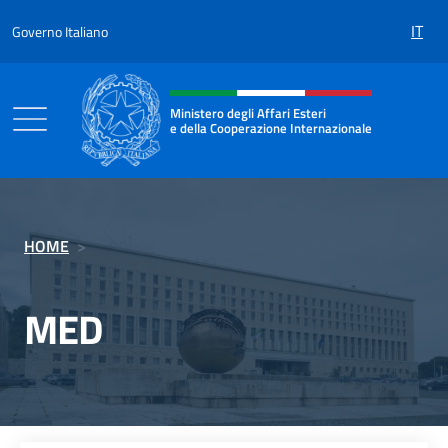
Salta al contenuto
IT
Governo Italiano
Intestazione sito, social e menù
Ministero degli Affari Esteri
e della Cooperazione Internazionale
Ministero degli Affari Esteri e della Coo
HOME
>
MED