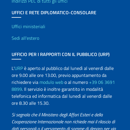
Indirizzi PEC di tutti gli uffici
UFFICI E RETE DIPLOMATICO-CONSOLARE
Uffici e Rete diplomatica
Uffici ministeriali
Sedi all'estero
UFFICIO PER I RAPPORTI CON IL PUBBLICO (URP)
L'
URP
è aperto al pubblico dal lunedì al venerdì dalle
ore 9.00 alle ore 13.00, previo appuntamento da
richiedere via
modulo web
o al numero
+39 06 3691
8899
. Il servizio è inoltre garantito in modalità
telefonica ed informatica dal lunedì al venerdì dalle
ore 8.30 alle 15.30.
Si segnala che il Ministero degli Affari Esteri e della
Cooperazione Internazionale non richiede mai il rilascio di
dati personali o il versamento di somme di denaro per via