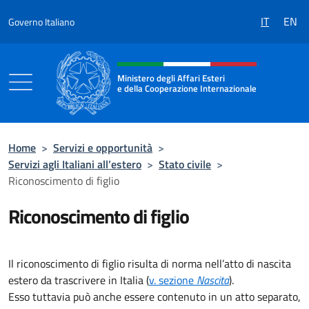
Salta al contenuto
IT
EN
Governo Italiano
Intestazione sito, social e menù
Ministero degli Affari Esteri
e della Cooperazione Internazionale
Ministero degli Affari Esteri e della Coo
Home
>
Servizi e opportunità
>
Servizi agli Italiani all’estero
>
Stato civile
>
Riconoscimento di figlio
Riconoscimento di figlio
Il riconoscimento di figlio risulta di norma nell’atto di nascita
estero da trascrivere in Italia (
v. sezione
Nascita
).
Esso tuttavia può anche essere contenuto in un atto separato,