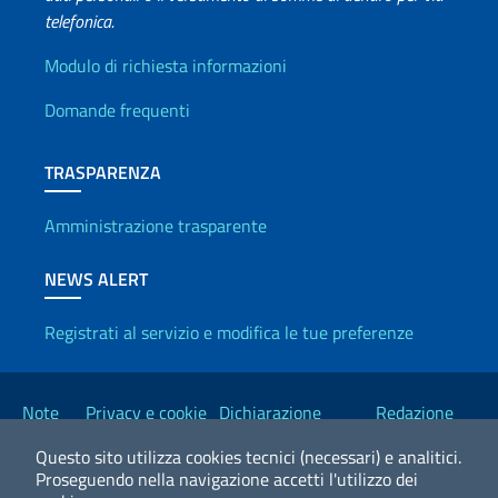
telefonica.
Info utili
Modulo di richiesta informazioni
Domande frequenti
TRASPARENZA
Amministrazione trasparente
NEWS ALERT
Registrati al servizio e modifica le tue preferenze
Link Utili
Note
Privacy e cookie
Dichiarazione
Redazione
legali
policy
Accessibilità
Esteri
Questo sito utilizza cookies tecnici (necessari) e analitici.
Proseguendo nella navigazione accetti l'utilizzo dei