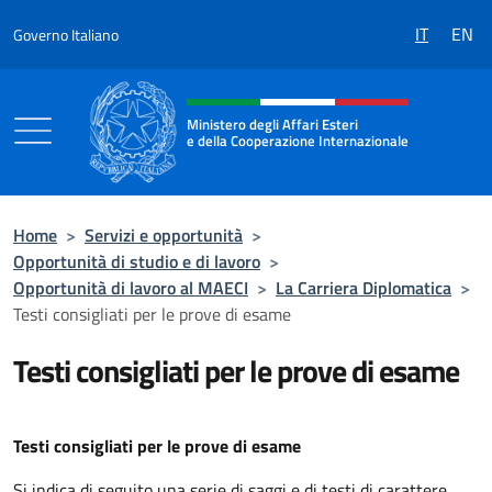
Salta al contenuto
IT
EN
Governo Italiano
Intestazione sito, social e menù
Ministero degli Affari Esteri
e della Cooperazione Internazionale
Ministero degli Affari Esteri e della Coo
Home
>
Servizi e opportunità
>
Opportunità di studio e di lavoro
>
Opportunità di lavoro al MAECI
>
La Carriera Diplomatica
>
Testi consigliati per le prove di esame
Testi consigliati per le prove di esame
Testi consigliati per le prove di esame
Si indica di seguito una serie di saggi e di testi di carattere