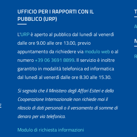
UFFICIO PER I RAPPORTI CON IL
PUBBLICO (URP)
A
L'
URP
è aperto al pubblico dal lunedì al venerdì
dalle ore 9.00 alle ore 13.00, previo
appuntamento da richiedere via
modulo web
o al
R
numero
+39 06 3691 8899
. Il servizio è inoltre
garantito in modalità telefonica ed informatica
dal lunedì al venerdì dalle ore 8.30 alle 15.30.
Si segnala che il Ministero degli Affari Esteri e della
Cooperazione Internazionale non richiede mai il
E
rilascio di dati personali o il versamento di somme di
denaro per via telefonica.
matica
Info utili
Modulo di richiesta informazioni