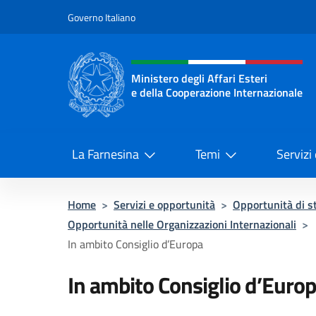
Salta al contenuto
Governo Italiano
Intestazione sito, social 
Ministero degli Affari Esteri
e della Cooperazione Internazionale
Ministero degli Affari Esteri e del
La Farnesina
Temi
Servizi
Home
>
Servizi e opportunità
>
Opportunità di st
Opportunità nelle Organizzazioni Internazionali
>
In ambito Consiglio d’Europa
In ambito Consiglio d’Euro