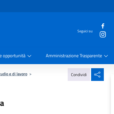
e menù
Seguici su:
la Cooperazione Internazionale
 e opportunità
Amministrazione Trasparente
Condi
udio e di lavoro
>
Condividi
pa