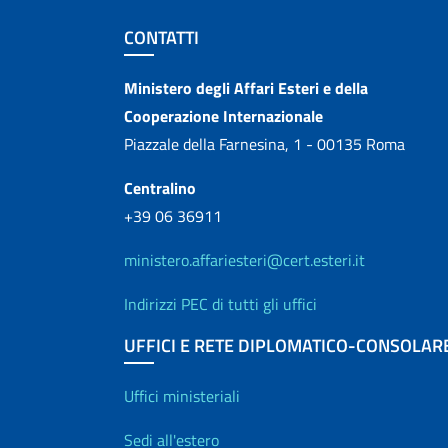
Sezione footer
CONTATTI
Contatti
Ministero degli Affari Esteri e della
Cooperazione Internazionale
Piazzale della Farnesina, 1 - 00135 Roma
Centralino
+39 06 36911
ministero.affariesteri@cert.esteri.it
Indirizzi PEC di tutti gli uffici
UFFICI E RETE DIPLOMATICO-CONSOLAR
Uffici e Rete diplo
Uffici ministeriali
Sedi all'estero