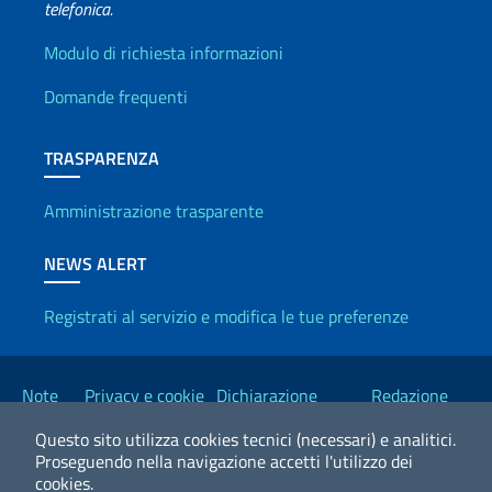
telefonica.
Info utili
Modulo di richiesta informazioni
Domande frequenti
TRASPARENZA
Amministrazione trasparente
NEWS ALERT
Registrati al servizio e modifica le tue preferenze
Link Utili
Note
Privacy e cookie
Dichiarazione
Redazione
legali
policy
Accessibilità
Esteri
Questo sito utilizza cookies tecnici (necessari) e analitici.
Proseguendo nella navigazione accetti l'utilizzo dei
cookies.