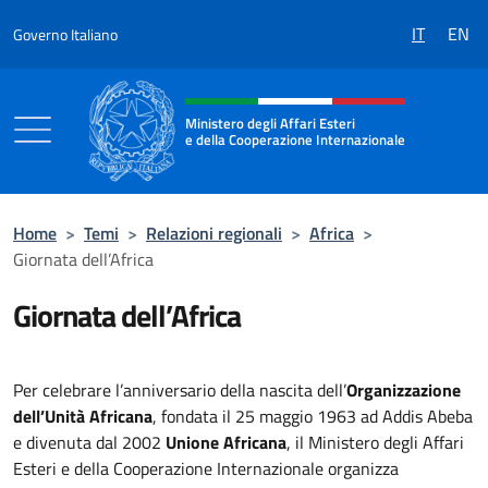
Salta al contenuto
IT
EN
Governo Italiano
Intestazione sito, social e menù
Ministero degli Affari Esteri
e della Cooperazione Internazionale
Ministero degli Affari Esteri e della Coo
Home
>
Temi
>
Relazioni regionali
>
Africa
>
Giornata dell’Africa
Giornata dell’Africa
Per celebrare l’anniversario della nascita dell’
Organizzazione
dell’Unità Africana
, fondata il 25 maggio 1963 ad Addis Abeba
e divenuta dal 2002
Unione Africana
, il Ministero degli Affari
Esteri e della Cooperazione Internazionale organizza