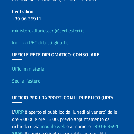
Centralino
+39 06 36911
ministero.affariesteri@cert.esteri.it
Indirizzi PEC di tutti gli uffici
UFFICI E RETE DIPLOMATICO-CONSOLARE
Uffici e Rete diplomatica
Uffici ministeriali
Sedi all'estero
UFFICIO PER I RAPPORTI CON IL PUBBLICO (URP)
L'
URP
è aperto al pubblico dal lunedì al venerdì dalle
ore 9.00 alle ore 13.00, previo appuntamento da
richiedere via
modulo web
o al numero
+39 06 3691
8899
. Il servizio è inoltre garantito in modalità