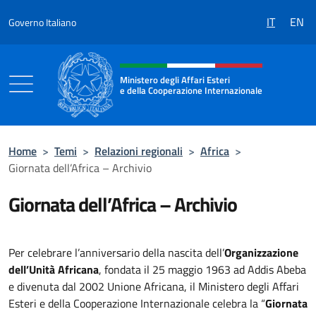
Salta al contenuto
IT
EN
Governo Italiano
Intestazione sito, social e menù
Ministero degli Affari Esteri
e della Cooperazione Internazionale
Ministero degli Affari Esteri e della Coo
Home
>
Temi
>
Relazioni regionali
>
Africa
>
Giornata dell’Africa – Archivio
Giornata dell’Africa – Archivio
Per celebrare l’anniversario della nascita dell’
Organizzazione
dell’Unità Africana
, fondata il 25 maggio 1963 ad Addis Abeba
e divenuta dal 2002 Unione Africana, il Ministero degli Affari
Esteri e della Cooperazione Internazionale celebra la “
Giornata