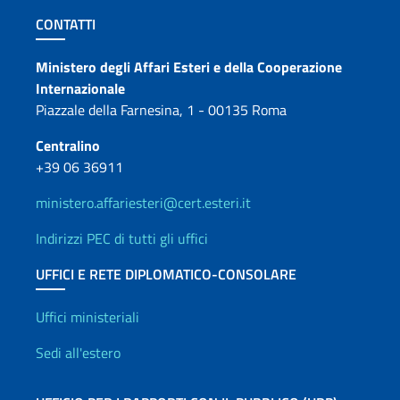
Sezione footer
CONTATTI
Contatti
Ministero degli Affari Esteri e della Cooperazione
Internazionale
Piazzale della Farnesina, 1 - 00135 Roma
Centralino
+39 06 36911
ministero.affariesteri@cert.esteri.it
Indirizzi PEC di tutti gli uffici
UFFICI E RETE DIPLOMATICO-CONSOLARE
Uffici e Rete diplomatica
Uffici ministeriali
Sedi all'estero