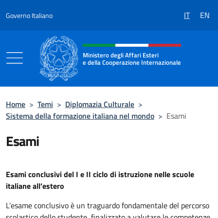
Salta al contenuto
IT
EN
Governo Italiano
Intestazione sito, social e menù
Ministero degli Affari Esteri
e della Cooperazione Internazionale
Ministero degli Affari Esteri e della Coo
Home
>
Temi
>
Diplomazia Culturale
>
Sistema della formazione italiana nel mondo
>
Esami
Esami
Esami conclusivi del I e II ciclo di istruzione nelle scuole
italiane all’estero
L’esame conclusivo è un traguardo fondamentale del percorso
scolastico dello studente, finalizzato a valutare le competenze