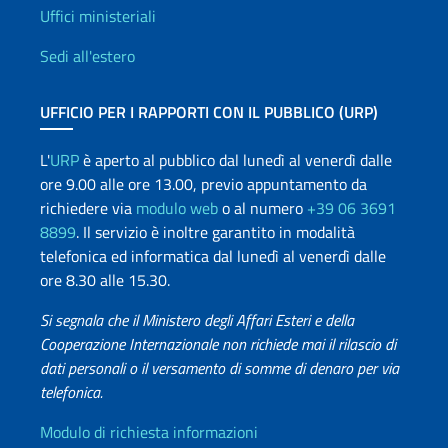
Uffici e Rete diplomatica
Uffici ministeriali
Sedi all'estero
UFFICIO PER I RAPPORTI CON IL PUBBLICO (URP)
L'
URP
è aperto al pubblico dal lunedì al venerdì dalle
ore 9.00 alle ore 13.00, previo appuntamento da
richiedere via
modulo web
o al numero
+39 06 3691
8899
. Il servizio è inoltre garantito in modalità
telefonica ed informatica dal lunedì al venerdì dalle
ore 8.30 alle 15.30.
Si segnala che il Ministero degli Affari Esteri e della
Cooperazione Internazionale non richiede mai il rilascio di
dati personali o il versamento di somme di denaro per via
telefonica.
Info utili
Modulo di richiesta informazioni