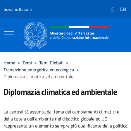
Salta al contenuto
IT
EN
Governo Italiano
Intestazione sito, social e menù
Ministero degli Affari Esteri
e della Cooperazione Internazionale
Ministero degli Affari Esteri e della Coo
Home
>
Temi
>
Temi Globali
>
Transizione energetica ed ecologica
>
Diplomazia climatica ed ambientale
Diplomazia climatica ed ambientale
La centralità assunta dal tema dei cambiamenti climatici e
della tutela dell’ambiente nel dibattito globale ed UE
rappresenta un elemento sempre più qualificante della politica