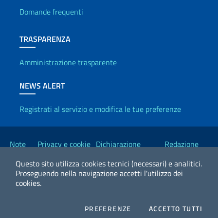
Domande frequenti
TRASPARENZA
Amministrazione trasparente
NEWS ALERT
Registrati al servizio e modifica le tue preferenze
Link Utili
Note
Privacy e cookie
Dichiarazione
Redazione
legali
policy
Accessibilità
Esteri
Questo sito utilizza cookies tecnici (necessari) e analitici.
Proseguendo nella navigazione accetti l'utilizzo dei
cookies.
2026 Copyright Ministero degli Affari Esteri e della Cooperazione
Internazionale
COOKIES
I CO
PREFERENZE
ACCETTO TUTTI