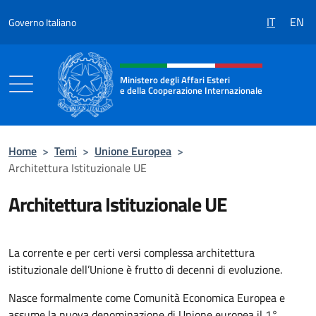
Salta al contenuto
IT
EN
Governo Italiano
Intestazione sito, social e menù
Ministero degli Affari Esteri
e della Cooperazione Internazionale
Ministero degli Affari Esteri e della Coo
Home
>
Temi
>
Unione Europea
>
Architettura Istituzionale UE
Architettura Istituzionale UE
La corrente e per certi versi complessa architettura
istituzionale dell’Unione è frutto di decenni di evoluzione.
Nasce formalmente come Comunità Economica Europea e
assume la nuova denominazione di Unione europea il 1°