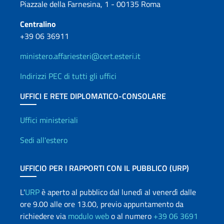
Piazzale della Farnesina, 1 - 00135 Roma
Centralino
+39 06 36911
ministero.affariesteri@cert.esteri.it
Indirizzi PEC di tutti gli uffici
UFFICI E RETE DIPLOMATICO-CONSOLARE
Uffici e Rete diplomatica
Uffici ministeriali
Sedi all'estero
UFFICIO PER I RAPPORTI CON IL PUBBLICO (URP)
L'
URP
è aperto al pubblico dal lunedì al venerdì dalle
ore 9.00 alle ore 13.00, previo appuntamento da
richiedere via
modulo web
o al numero
+39 06 3691