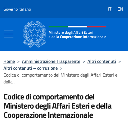
Salta al contenuto
IT
EN
Governo Italiano
Intestazione sito, social e menù
Ministero degli Affari Esteri
e della Cooperazione Internazionale
Ministero degli Affari Esteri e della Coo
Home
>
Amministrazione Trasparente
>
Altri contenuti
>
Altri contenuti – corruzione
>
Codice di comportamento del Ministero degli Affari Esteri e
della...
Codice di comportamento del
Ministero degli Affari Esteri e della
Cooperazione Internazionale