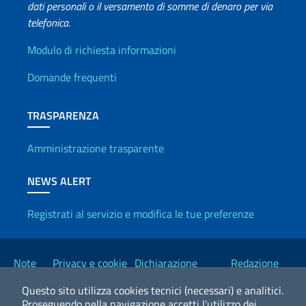
dati personali o il versamento di somme di denaro per via
telefonica.
Info utili
Modulo di richiesta informazioni
Domande frequenti
TRASPARENZA
Amministrazione trasparente
NEWS ALERT
Registrati al servizio e modifica le tue preferenze
Link Utili
Note
Privacy e cookie
Dichiarazione
Redazione
legali
policy
Accessibilità
Esteri
Questo sito utilizza cookies tecnici (necessari) e analitici.
Proseguendo nella navigazione accetti l'utilizzo dei