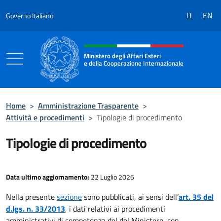
Salta al contenuto
IT
EN
Governo Italiano
Intestazione sito, social e menù
Ministero degli Affari Esteri
e della Cooperazione Internazionale
Ministero degli Affari Esteri e della Coo
Home
>
Amministrazione Trasparente
>
Attività e procedimenti
>
Tipologie di procedimento
Tipologie di procedimento
Data ultimo aggiornamento:
22 Luglio 2026
Nella presente
sezione
sono pubblicati, ai sensi dell’
art. 35 del
d.lgs. n. 33/2013
, i dati relativi ai procedimenti
amministrativi di competenza del del Ministero, con