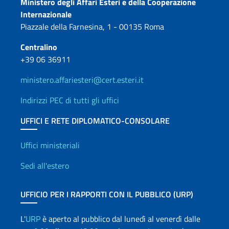
Contatti
Ministero degli Affari Esteri e della Cooperazione
Internazionale
Piazzale della Farnesina, 1 - 00135 Roma
Centralino
+39 06 36911
ministero.affariesteri@cert.esteri.it
Indirizzi PEC di tutti gli uffici
UFFICI E RETE DIPLOMATICO-CONSOLARE
Uffici e Rete diplomatica
Uffici ministeriali
Sedi all'estero
UFFICIO PER I RAPPORTI CON IL PUBBLICO (URP)
L'
URP
è aperto al pubblico dal lunedì al venerdì dalle