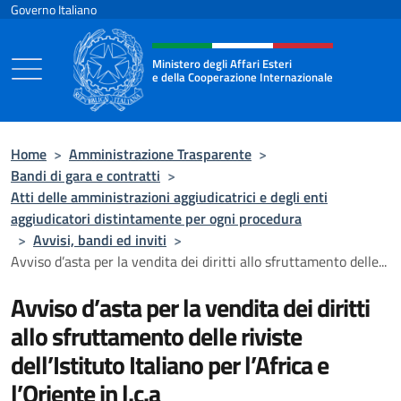
Salta al contenuto
Governo Italiano
Intestazione sito, social e menù
Ministero degli Affari Esteri
e della Cooperazione Internazionale
Ministero degli Affari Esteri e della Coo
Home
>
Amministrazione Trasparente
>
Bandi di gara e contratti
>
Atti delle amministrazioni aggiudicatrici e degli enti
aggiudicatori distintamente per ogni procedura
>
Avvisi, bandi ed inviti
>
Avviso d’asta per la vendita dei diritti allo sfruttamento delle...
Avviso d’asta per la vendita dei diritti
allo sfruttamento delle riviste
dell’Istituto Italiano per l’Africa e
l’Oriente in l.c.a