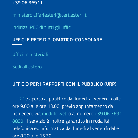
+39 06 36911
ministero.affariesteri@cert.esteri.it
Indirizzi PEC di tutti gli uffici
UFFICI E RETE DIPLOMATICO-CONSOLARE
Uffici e Rete diplomatica
Uffici ministeriali
Sedi all'estero
UFFICIO PER I RAPPORTI CON IL PUBBLICO (URP)
L'
URP
è aperto al pubblico dal lunedì al venerdì dalle
ore 9.00 alle ore 13.00, previo appuntamento da
richiedere via
modulo web
o al numero
+39 06 3691
8899
. Il servizio è inoltre garantito in modalità
telefonica ed informatica dal lunedì al venerdì dalle
ore 8.30 alle 15.30.