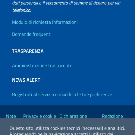
dati personali o il versamento di somme di denaro per via
telefonica.
Info utili
Modulo di richiesta informazioni
Domande frequenti
TRASPARENZA
Amministrazione trasparente
NEWS ALERT
Registrati al servizio e modifica le tue preferenze
Link Utili
Note
Privacy e cookie
Dichiarazione
Redazione
legali
policy
Accessibilità
Esteri
Questo sito utilizza cookies tecnici (necessari) e analitici.
Proseguendo nella navigazione accetti l'utilizzo dei