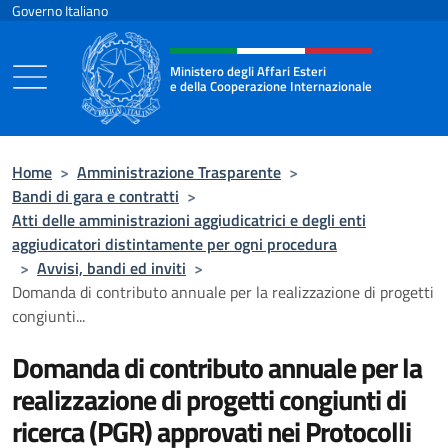
Salta al contenuto
Governo Italiano
Intestazione sito, social e menù
Ministero degli Affari Esteri
e della Cooperazione Internazionale
Ministero degli Affari Esteri e della Coo
Home
>
Amministrazione Trasparente
>
Bandi di gara e contratti
>
Atti delle amministrazioni aggiudicatrici e degli enti
aggiudicatori distintamente per ogni procedura
>
Avvisi, bandi ed inviti
>
Domanda di contributo annuale per la realizzazione di progetti
congiunti...
Domanda di contributo annuale per la
realizzazione di progetti congiunti di
ricerca (PGR) approvati nei Protocolli