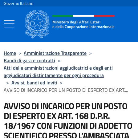
Salta al contenuto
Governo Italiano
Intestazione sito, social e menù
Ministero degli Affari Esteri
e della Cooperazione Internazionale
Ministero degli Affari Esteri e della Coo
Home
>
Amministrazione Trasparente
>
Bandi di gara e contratti
>
Atti delle amministrazioni aggiudicatrici e degli enti
aggiudicatori distintamente per ogni procedura
>
Avvisi, bandi ed inviti
>
AVVISO DI INCARICO PER UN POSTO DI ESPERTO EX ART....
AVVISO DI INCARICO PER UN POSTO
DI ESPERTO EX ART. 168 D.P.R.
18/1967 CON FUNZIONI DI ADDETTO
SCIENTIFICO PRESSO L’AMBASCIATA