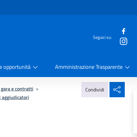
e menù
Seguici su:
la Cooperazione Internazionale
 e opportunità
Amministrazione Trasparente
Condi
 gara e contratti
>
Condividi
i aggiudicatori