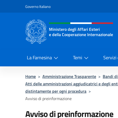
Salta al contenuto
Governo Italiano
Intestazione sito, social 
Ministero degli Affari Esteri
e della Cooperazione Internazionale
Ministero degli Affari Esteri e del
La Farnesina
Temi
Servizi
Home
>
Amministrazione Trasparente
>
Bandi di
Atti delle amministrazioni aggiudicatrici e degli ent
distintamente per ogni procedura
>
Avviso di preinformazione
Avviso di preinformazione