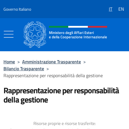
Salta al contenuto
IT
EN
Governo Italiano
Intestazione sito, social e menù
Ministero degli Affari Esteri
e della Cooperazione Internazionale
Ministero degli Affari Esteri e della Coo
Home
>
Amministrazione Trasparente
>
Bilancio Trasparente
>
Rappresentazione per responsabilità della gestione
Rappresentazione per responsabilità
della gestione
Risorse proprie e risorse trasferite: