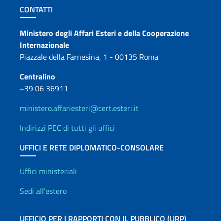
Sezione footer
CONTATTI
Contatti
Ministero degli Affari Esteri e della Cooperazione
Internazionale
Piazzale della Farnesina, 1 - 00135 Roma
Centralino
+39 06 36911
ministero.affariesteri@cert.esteri.it
Indirizzi PEC di tutti gli uffici
UFFICI E RETE DIPLOMATICO-CONSOLARE
Uffici e Rete diplomatica
Uffici ministeriali
Sedi all'estero
UFFICIO PER I RAPPORTI CON IL PUBBLICO (URP)