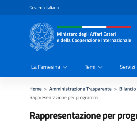
Salta al contenuto
Governo Italiano
Intestazione sito, social 
Ministero degli Affari Esteri
e della Cooperazione Internazionale
Ministero degli Affari Esteri e del
La Farnesina
Temi
Servizi
Home
>
Amministrazione Trasparente
>
Bilancio
Rappresentazione per programmi
Rappresentazione per pro