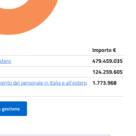
Importo €
stero
479.459.035
124.259.605
o del personale in Italia e all'estero,
1.773.968
a gestione