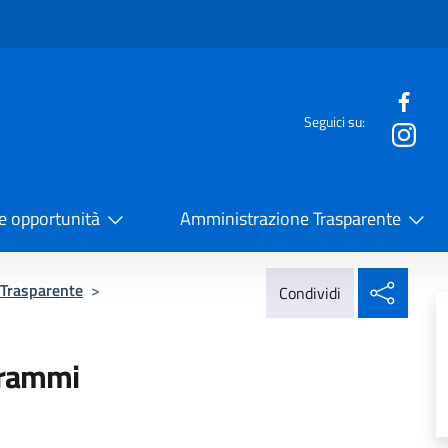
e menù
Seguici su:
la Cooperazione Internazionale
 e opportunità
Amministrazione Trasparente
Condi
 Trasparente
>
Condividi
grammi