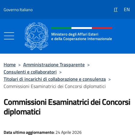
Salta al contenuto
IT
EN
Governo Italiano
Intestazione sito, social e menù
Ministero degli Affari Esteri
e della Cooperazione Internazionale
Ministero degli Affari Esteri e della Coo
Home
>
Amministrazione Trasparente
>
Consulenti e collaboratori
>
Titolari di incarichi di collaborazione e consulenza
>
Commissioni Esaminatrici dei Concorsi diplomatici
Commissioni Esaminatrici dei Concorsi
diplomatici
Data ultimo aggiornamento:
24 Aprile 2026