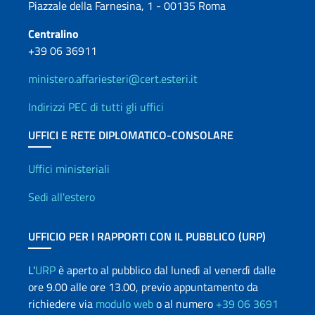
Piazzale della Farnesina, 1 - 00135 Roma
Centralino
+39 06 36911
ministero.affariesteri@cert.esteri.it
Indirizzi PEC di tutti gli uffici
UFFICI E RETE DIPLOMATICO-CONSOLARE
Uffici e Rete diplomatica
Uffici ministeriali
Sedi all'estero
UFFICIO PER I RAPPORTI CON IL PUBBLICO (URP)
L'
URP
è aperto al pubblico dal lunedì al venerdì dalle
ore 9.00 alle ore 13.00, previo appuntamento da
richiedere via
modulo web
o al numero
+39 06 3691