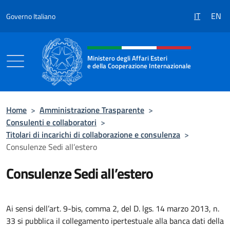
Salta al contenuto
IT
EN
Governo Italiano
Intestazione sito, social e menù
Ministero degli Affari Esteri
e della Cooperazione Internazionale
Ministero degli Affari Esteri e della Coo
Home
>
Amministrazione Trasparente
>
Consulenti e collaboratori
>
Titolari di incarichi di collaborazione e consulenza
>
Consulenze Sedi all’estero
Consulenze Sedi all’estero
Ai sensi dell’art. 9-bis, comma 2, del D. lgs. 14 marzo 2013, n.
33 si pubblica il collegamento ipertestuale alla banca dati della