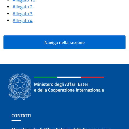
Allegato 2
Allegato 3
Allegato 4
Naviga nella sezione
Ministero degli Affari Esteri
e della Cooperazione Internazionale
Sezione footer
CONTATTI