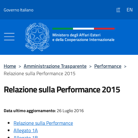
Salta al contenuto
IT
EN
Governo Italiano
Intestazione sito, social e menù
Ministero degli Affari Esteri
e della Cooperazione Internazionale
Ministero degli Affari Esteri e della Coo
Home
>
Amministrazione Trasparente
>
Performance
>
Relazione sulla Performance 2015
Relazione sulla Performance 2015
Data ultimo aggiornamento:
26 Luglio 2016
Relazione sulla Performance
Allegato 1A
Allegato 1B