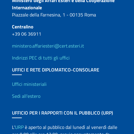
Contatti
Ministero degli Affari Esteri e della Cooperazione
Internazionale
Piazzale della Farnesina, 1 - 00135 Roma
Centralino
+39 06 36911
ministero.affariesteri@cert.esteri.it
Indirizzi PEC di tutti gli uffici
UFFICI E RETE DIPLOMATICO-CONSOLARE
Uffici e Rete diplomatica
Uffici ministeriali
Sedi all'estero
UFFICIO PER I RAPPORTI CON IL PUBBLICO (URP)
L'
URP
è aperto al pubblico dal lunedì al venerdì dalle