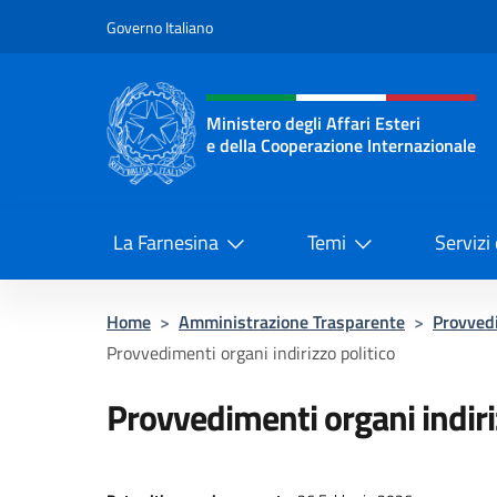
Salta al contenuto
Governo Italiano
Intestazione sito, social 
Ministero degli Affari Esteri
e della Cooperazione Internazionale
Ministero degli Affari Esteri e del
La Farnesina
Temi
Servizi
Home
>
Amministrazione Trasparente
>
Provved
Provvedimenti organi indirizzo politico
Provvedimenti organi indiri