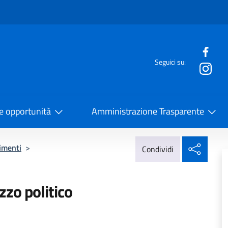
e menù
Seguici su:
la Cooperazione Internazionale
 e opportunità
Amministrazione Trasparente
Condi
imenti
>
Condividi
zzo politico