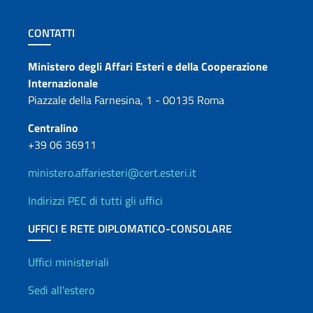
Sezione footer
CONTATTI
Contatti
Ministero degli Affari Esteri e della Cooperazione
Internazionale
Piazzale della Farnesina, 1 - 00135 Roma
Centralino
+39 06 36911
ministero.affariesteri@cert.esteri.it
Indirizzi PEC di tutti gli uffici
UFFICI E RETE DIPLOMATICO-CONSOLARE
Uffici e Rete diplomatica
Uffici ministeriali
Sedi all'estero