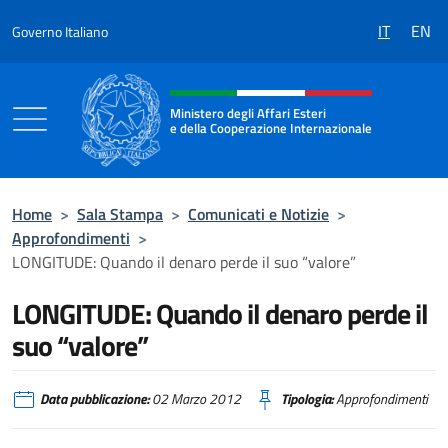
Salta al contenuto
IT
EN
Governo Italiano
Intestazione sito, social e menù
Ministero degli Affari Esteri
e della Cooperazione Internazionale
Ministero degli Affari Esteri e della Coo
Home
>
Sala Stampa
>
Comunicati e Notizie
>
Approfondimenti
>
LONGITUDE: Quando il denaro perde il suo “valore”
LONGITUDE: Quando il denaro perde il
suo “valore”
Data pubblicazione:
02 Marzo 2012
Tipologia:
Approfondimenti