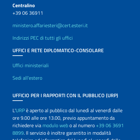
Centralino
+39 06 36911
ministero.affariesteri@cert.esteri.it
Indirizzi PEC di tutti gli uffici
UFFICI E RETE DIPLOMATICO-CONSOLARE
Uffici e Rete diplomatica
Uffici ministeriali
Sedi all'estero
UFFICIO PER I RAPPORTI CON IL PUBBLICO (URP)
L'
URP
è aperto al pubblico dal lunedì al venerdì dalle
ore 9.00 alle ore 13.00, previo appuntamento da
richiedere via
modulo web
o al numero
+39 06 3691
8899
. Il servizio è inoltre garantito in modalità