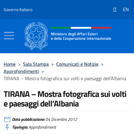
Salta al contenuto
IT
EN
Governo Italiano
Intestazione sito, social e menù
Ministero degli Affari Esteri
e della Cooperazione Internazionale
Ministero degli Affari Esteri e della Coo
Home
>
Sala Stampa
>
Comunicati e Notizie
>
Approfondimenti
>
TIRANA – Mostra fotografica sui volti e paesaggi dell’Albania
TIRANA – Mostra fotografica sui volti
e paesaggi dell’Albania
Data pubblicazione:
04 Dicembre 2012
Tipologia:
Approfondimenti