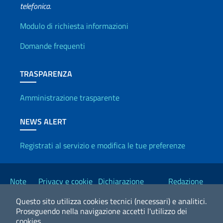
telefonica.
Info utili
Modulo di richiesta informazioni
Domande frequenti
TRASPARENZA
Amministrazione trasparente
NEWS ALERT
Registrati al servizio e modifica le tue preferenze
Link Utili
Note
Privacy e cookie
Dichiarazione
Redazione
legali
policy
Accessibilità
Esteri
Questo sito utilizza cookies tecnici (necessari) e analitici.
Proseguendo nella navigazione accetti l'utilizzo dei
cookies.