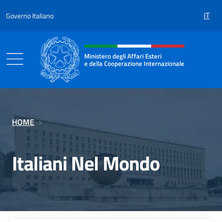
Salta al contenuto
IT
Governo Italiano
Intestazione sito, social e menù
Ministero degli Affari Esteri
e della Cooperazione Internazionale
Ministero degli Affari Esteri e della Coo
HOME
>
Italiani Nel Mondo