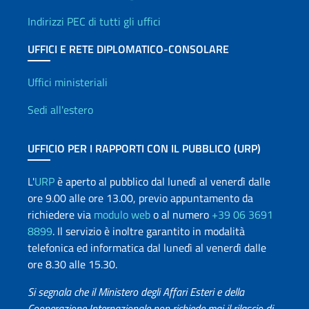
Indirizzi PEC di tutti gli uffici
UFFICI E RETE DIPLOMATICO-CONSOLARE
Uffici e Rete diplomatica
Uffici ministeriali
Sedi all'estero
UFFICIO PER I RAPPORTI CON IL PUBBLICO (URP)
L'
URP
è aperto al pubblico dal lunedì al venerdì dalle
ore 9.00 alle ore 13.00, previo appuntamento da
richiedere via
modulo web
o al numero
+39 06 3691
8899
. Il servizio è inoltre garantito in modalità
telefonica ed informatica dal lunedì al venerdì dalle
ore 8.30 alle 15.30.
Si segnala che il Ministero degli Affari Esteri e della
Cooperazione Internazionale non richiede mai il rilascio di