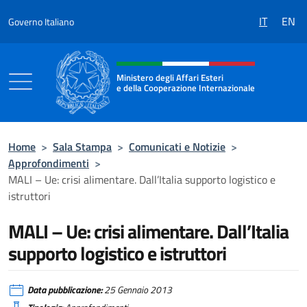
Salta al contenuto
IT
EN
Governo Italiano
Intestazione sito, social e menù
Ministero degli Affari Esteri
e della Cooperazione Internazionale
Ministero degli Affari Esteri e della Coo
Home
>
Sala Stampa
>
Comunicati e Notizie
>
Approfondimenti
>
MALI – Ue: crisi alimentare. Dall’Italia supporto logistico e
istruttori
MALI – Ue: crisi alimentare. Dall’Italia
supporto logistico e istruttori
Data pubblicazione:
25 Gennaio 2013