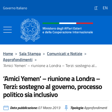
Salta al contenuto
IT
EN
Governo Italiano
Intestazione sito, social e menù
Ministero degli Affari Esteri
e della Cooperazione Internazionale
Ministero degli Affari Esteri e della Coo
Home
>
Sala Stampa
>
Comunicati e Notizie
>
Approfondimenti
>
‘Amici Yemen’ – riunione a Londra – Terzi: sostegno al...
‘Amici Yemen’ – riunione a Londra –
Terzi: sostegno al governo, processo
politico sia inclusivo
Data pubblicazione:
07 Marzo 2013
Tipologia:
Approfondimenti