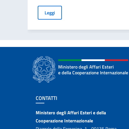
Leggi
Ministero degli Affari Esteri
e della Cooperazione Internazionale
Sezione footer
CONTATTI
Contatti
Ministero degli Affari Esteri e della
Cooperazione Internazionale
Piazzale della Farnesina, 1 - 00135 Roma