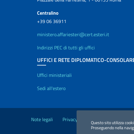
Centralino
+39 06 36911
ministero.affariesteri@cert.esteri.it
Indirizzi PEC di tutti gli uffici
UFFICI E RETE DIPLOMATICO-CONSOLAR
Uffici e Rete diplo
Uffici ministeriali
Sedi all'estero
Link Utili
Note legali
Privacy e cookie policy
Dichiara
Questo sito utilizza cooki
Proseguendo nella navigaz