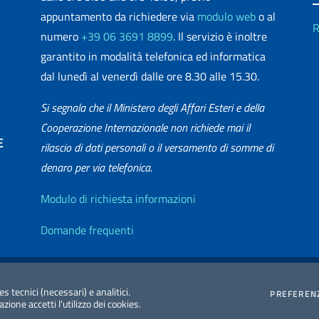
appuntamento da richiedere via
modulo web
o al
R
numero
+39 06 3691 8899
. Il servizio è inoltre
garantito in modalità telefonica ed informatica
dal lunedì al venerdì dalle ore 8.30 alle 15.30.
Si segnala che il Ministero degli Affari Esteri e della
Cooperazione Internazionale non richiede mai il
E
rilascio di dati personali o il versamento di somme di
denaro per via telefonica.
matica
Info utili
Modulo di richiesta informazioni
Domande frequenti
zione Accessibilità
Redazione Esteri
2026 Copyright Min
es tecnici (necessari) e analitici.
PREFEREN
ione accetti l'utilizzo dei cookies.
Internazionale