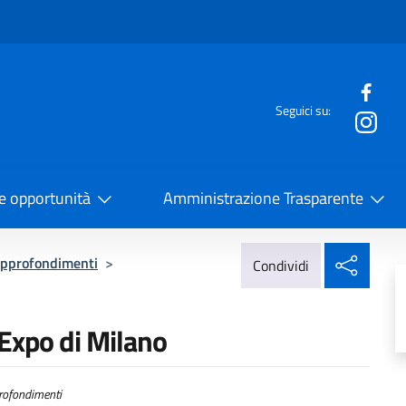
e menù
Seguici su:
la Cooperazione Internazionale
 e opportunità
Amministrazione Trasparente
Condi
pprofondimenti
>
Condividi
Expo di Milano
ofondimenti