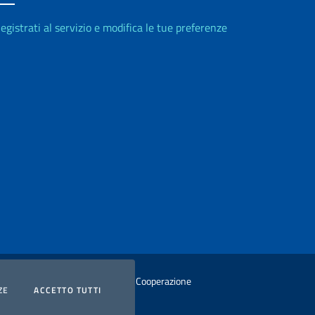
egistrati al servizio e modifica le tue preferenze
istero degli Affari Esteri e della Cooperazione
COOKIES
I COOKIES
ZE
ACCETTO TUTTI