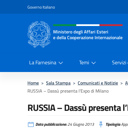
Salta al contenuto
Governo Italiano
Intestazione sito, social 
Ministero degli Affari Esteri
e della Cooperazione Internazionale
Ministero degli Affari Esteri e del
La Farnesina
Temi
Servizi
Home
>
Sala Stampa
>
Comunicati e Notizie
>
A
RUSSIA – Dassù presenta l’Expo di Milano
RUSSIA – Dassù presenta l’
Data pubblicazione:
24 Giugno 2013
Tipologia:
Appr