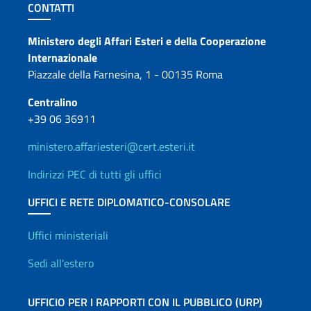
Sezione footer
CONTATTI
Contatti
Ministero degli Affari Esteri e della Cooperazione
Internazionale
Piazzale della Farnesina, 1 - 00135 Roma
Centralino
+39 06 36911
ministero.affariesteri@cert.esteri.it
Indirizzi PEC di tutti gli uffici
UFFICI E RETE DIPLOMATICO-CONSOLARE
Uffici e Rete diplomatica
Uffici ministeriali
Sedi all'estero
UFFICIO PER I RAPPORTI CON IL PUBBLICO (URP)