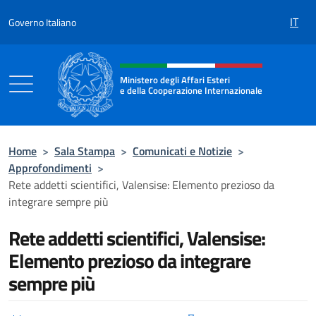
Salta al contenuto
IT
Governo Italiano
Intestazione sito, social e menù
Ministero degli Affari Esteri
e della Cooperazione Internazionale
Ministero degli Affari Esteri e della Coo
Home
>
Sala Stampa
>
Comunicati e Notizie
>
Approfondimenti
>
Rete addetti scientifici, Valensise: Elemento prezioso da
integrare sempre più
Rete addetti scientifici, Valensise:
Elemento prezioso da integrare
sempre più