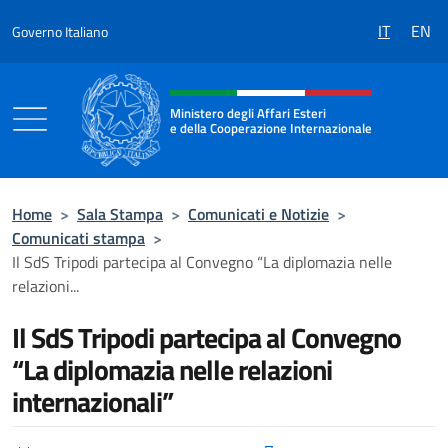
Salta al contenuto
IT
EN
Governo Italiano
Intestazione sito, social e menù
Ministero degli Affari Esteri
e della Cooperazione Internazionale
Ministero degli Affari Esteri e della Coo
Home
>
Sala Stampa
>
Comunicati e Notizie
>
Comunicati stampa
>
Il SdS Tripodi partecipa al Convegno “La diplomazia nelle
relazioni...
Il SdS Tripodi partecipa al Convegno
“La diplomazia nelle relazioni
internazionali”