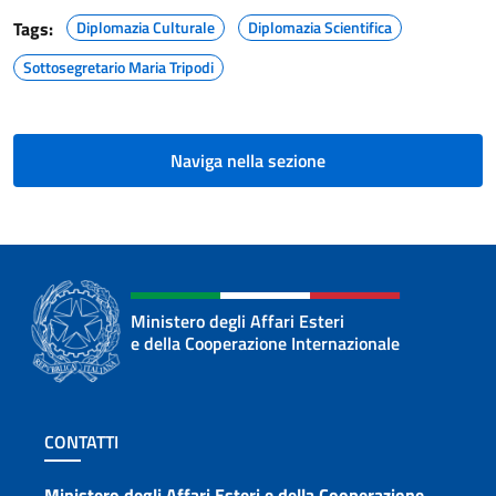
Tags:
Diplomazia Culturale
Diplomazia Scientifica
Sottosegretario Maria Tripodi
Naviga nella sezione
Ministero degli Affari Esteri
e della Cooperazione Internazionale
Sezione footer
CONTATTI
Ministero degli Affari Esteri e della Cooperazione