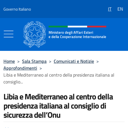
Salta al contenuto
IT
EN
Governo Italiano
Intestazione sito, social e menù
Ministero degli Affari Esteri
e della Cooperazione Internazionale
Ministero degli Affari Esteri e della Coo
Home
>
Sala Stampa
>
Comunicati e Notizie
>
Approfondimenti
>
Libia e Mediterraneo al centro della presidenza italiana al
consiglio...
Libia e Mediterraneo al centro della
presidenza italiana al consiglio di
sicurezza dell’Onu