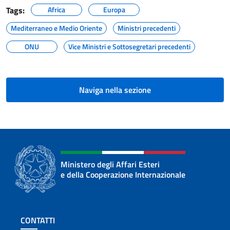
Tags:
Africa
Europa
Mediterraneo e Medio Oriente
Ministri precedenti
ONU
Vice Ministri e Sottosegretari precedenti
Naviga nella sezione
Ministero degli Affari Esteri
e della Cooperazione Internazionale
Sezione footer
CONTATTI