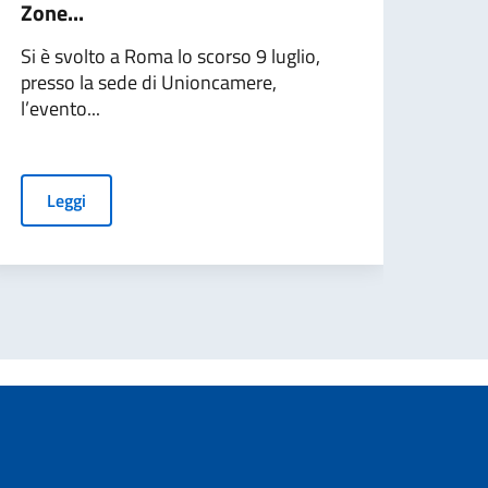
Zone...
all’
imp
Si è svolto a Roma lo scorso 9 luglio,
presso la sede di Unioncamere,
Il Mi
l’evento...
firm
un A
Leggi
L