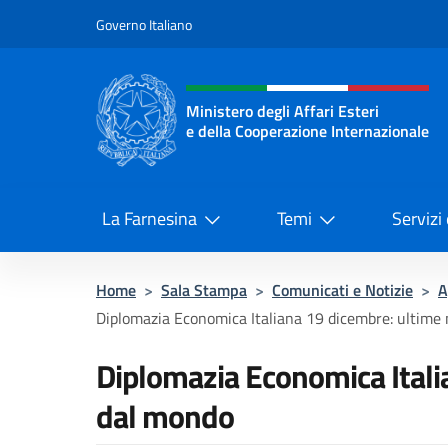
Salta al contenuto
Governo Italiano
Intestazione sito, social 
Ministero degli Affari Esteri
e della Cooperazione Internazionale
Ministero degli Affari Esteri e del
La Farnesina
Temi
Servizi
Home
>
Sala Stampa
>
Comunicati e Notizie
>
A
Diplomazia Economica Italiana 19 dicembre: ultime
Diplomazia Economica Itali
dal mondo