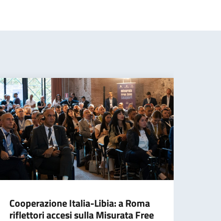
Cooperazione Italia-Libia: a Roma
Taja
riflettori accesi sulla Misurata Free
Unio