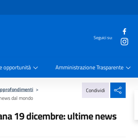
e menù
Seguici su:
la Cooperazione Internazionale
 e opportunità
Amministrazione Trasparente
Condi
pprofondimenti
>
Condividi
 news dal mondo
ana 19 dicembre: ultime news