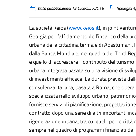
Data pubblicazione:
19 Dicembre 2018
Tipologia:
Ap
La società Keios (
www.keios.it
), in joint ventu
Georgia per l’affidamento dell’incarico della pr
urbana della cittadina termale di Abastumani. Il
dalla Banca Mondiale, nel quadro del Third Regi
è quello di accrescere il contributo del turism
urbana integrata basata su una visione di svil
di investimenti efficace. La durata prevista dell
consulenza italiana, basata a Roma, che opera
specializzata nello sviluppo urbano, patrimonio 
fornisce servizi di pianificazione, progettazion
contratto dopo una serie di altri importanti inca
rigenerazione urbana, tra cui quelli per le città
sempre nel quadro di programmi finanziati dal