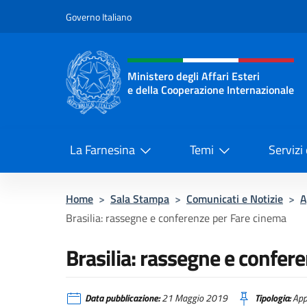
Salta al contenuto
Governo Italiano
Intestazione sito, social 
Ministero degli Affari Esteri
e della Cooperazione Internazionale
Ministero degli Affari Esteri e del
La Farnesina
Temi
Servizi
Home
>
Sala Stampa
>
Comunicati e Notizie
>
A
Brasilia: rassegne e conferenze per Fare cinema
Brasilia: rassegne e confer
Data pubblicazione:
21 Maggio 2019
Tipologia:
App