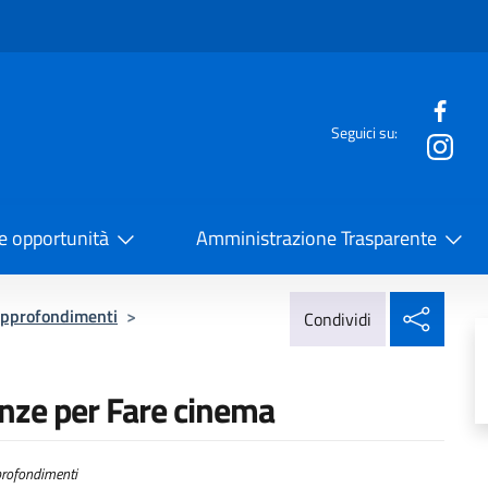
e menù
Seguici su:
la Cooperazione Internazionale
 e opportunità
Amministrazione Trasparente
Condi
pprofondimenti
>
Condividi
enze per Fare cinema
rofondimenti