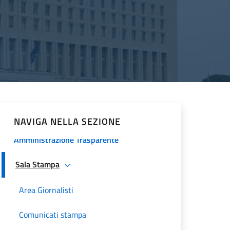
Procedura comparativa pubblica
Minoranze Cristiane 2026
La Farnesina
Historical Diplomatic Documentation
Servizi e opportunità
NAVIGA NELLA SEZIONE
Amministrazione Trasparente
Sala Stampa
Area Giornalisti
Comunicati stampa