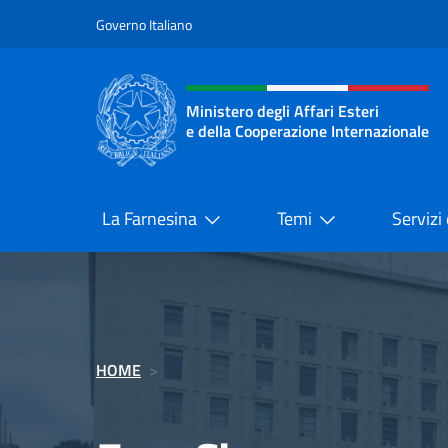
Salta al contenuto
Governo Italiano
Intestazione sito, social 
Ministero degli Affari Esteri
e della Cooperazione Internazionale
Ministero degli Affari Esteri e del
La Farnesina
Temi
Servizi
HOME
>