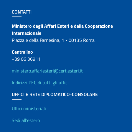
Sezione footer
CONTATTI
Contatti
Ministero degli Affari Esteri e della Cooperazione
Internazionale
Piazzale della Farnesina, 1 - 00135 Roma
Centralino
+39 06 36911
ministero.affariesteri@cert.esteri.it
Indirizzi PEC di tutti gli uffici
UFFICI E RETE DIPLOMATICO-CONSOLARE
Uffici e Rete diplomatica
Uffici ministeriali
Sedi all'estero