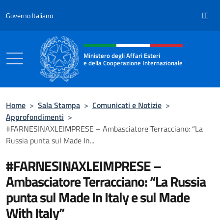
Salta al contenuto
IT
Governo Italiano
Intestazione sito, social e menù
Ministero degli Affari Esteri
e della Cooperazione Internazionale
Ministero degli Affari Esteri e della Coo
Home
>
Sala Stampa
>
Comunicati e Notizie
>
Approfondimenti
>
#FARNESINAXLEIMPRESE – Ambasciatore Terracciano: “La
Russia punta sul Made In...
#FARNESINAXLEIMPRESE –
Ambasciatore Terracciano: “La Russia
punta sul Made In Italy e sul Made
With Italy”