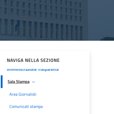
Procedura comparativa pubblica
Minoranze Cristiane 2026
La Farnesina
Historical Diplomatic Documentation
Servizi e opportunità
NAVIGA NELLA SEZIONE
Amministrazione Trasparente
Sala Stampa
Area Giornalisti
Comunicati stampa