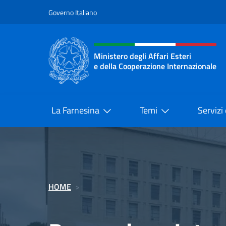
Salta al contenuto
Governo Italiano
Intestazione sito, social 
Ministero degli Affari Esteri
e della Cooperazione Internazionale
Ministero degli Affari Esteri e del
La Farnesina
Temi
Servizi
HOME
>