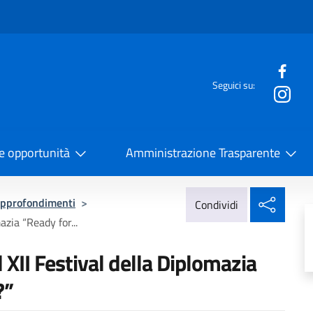
e menù
Seguici su:
la Cooperazione Internazionale
 e opportunità
Amministrazione Trasparente
Condi
pprofondimenti
>
Condividi
azia “Ready for...
 XII Festival della Diplomazia
?”