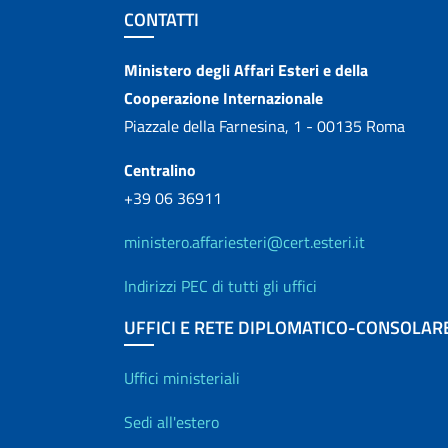
Sezione footer
CONTATTI
Contatti
Ministero degli Affari Esteri e della
Cooperazione Internazionale
Piazzale della Farnesina, 1 - 00135 Roma
Centralino
+39 06 36911
ministero.affariesteri@cert.esteri.it
Indirizzi PEC di tutti gli uffici
UFFICI E RETE DIPLOMATICO-CONSOLAR
Uffici e Rete diplo
Uffici ministeriali
Sedi all'estero