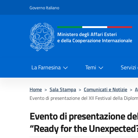
Salta al contenuto
Governo Italiano
Intestazione sito, social 
Ministero degli Affari Esteri
e della Cooperazione Internazionale
Ministero degli Affari Esteri e del
La Farnesina
Temi
Servizi
Home
>
Sala Stampa
>
Comunicati e Notizie
>
A
Evento di presentazione del XII Festival della Diplom
Evento di presentazione del
“Ready for the Unexpected