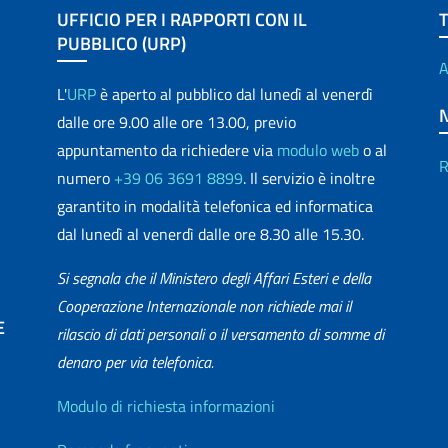
UFFICIO PER I RAPPORTI CON IL
PUBBLICO (URP)
A
L'
URP
è aperto al pubblico dal lunedì al venerdì
dalle ore 9.00 alle ore 13.00, previo
appuntamento da richiedere via
modulo web
o al
R
numero
+39 06 3691 8899
. Il servizio è inoltre
garantito in modalità telefonica ed informatica
dal lunedì al venerdì dalle ore 8.30 alle 15.30.
Si segnala che il Ministero degli Affari Esteri e della
Cooperazione Internazionale non richiede mai il
E
rilascio di dati personali o il versamento di somme di
denaro per via telefonica.
matica
Info utili
Modulo di richiesta informazioni