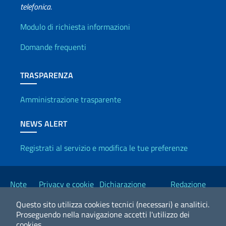
telefonica.
Info utili
Modulo di richiesta informazioni
Domande frequenti
TRASPARENZA
Amministrazione trasparente
NEWS ALERT
Registrati al servizio e modifica le tue preferenze
Link Utili
Note
Privacy e cookie
Dichiarazione
Redazione
legali
policy
Accessibilità
Esteri
Questo sito utilizza cookies tecnici (necessari) e analitici.
Proseguendo nella navigazione accetti l'utilizzo dei
cookies.