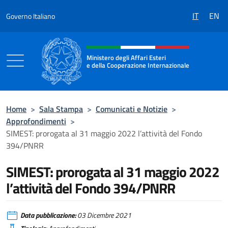
Salta al contenuto
IT
EN
Governo Italiano
Intestazione sito, social e menù
Ministero degli Affari Esteri
e della Cooperazione Internazionale
Ministero degli Affari Esteri e della Coo
Home
>
Sala Stampa
>
Comunicati e Notizie
>
Approfondimenti
>
SIMEST: prorogata al 31 maggio 2022 l’attività del Fondo
394/PNRR
SIMEST: prorogata al 31 maggio 2022
l’attività del Fondo 394/PNRR
Data pubblicazione:
03 Dicembre 2021