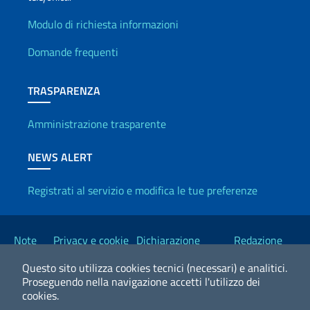
Info utili
Modulo di richiesta informazioni
Domande frequenti
TRASPARENZA
Amministrazione trasparente
NEWS ALERT
Registrati al servizio e modifica le tue preferenze
Link Utili
Note
Privacy e cookie
Dichiarazione
Redazione
legali
policy
Accessibilità
Esteri
Questo sito utilizza cookies tecnici (necessari) e analitici.
Proseguendo nella navigazione accetti l'utilizzo dei
cookies.