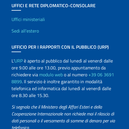
UFFICI E RETE DIPLOMATICO-CONSOLARE
Uffici e Rete diplomatica
Uffici ministeriali
Sedi all'estero
UFFICIO PER I RAPPORTI CON IL PUBBLICO (URP)
L'
URP
è aperto al pubblico dal lunedì al venerdì dalle
ore 9.00 alle ore 13.00, previo appuntamento da
richiedere via
modulo web
o al numero
+39 06 3691
8899
. Il servizio è inoltre garantito in modalità
telefonica ed informatica dal lunedì al venerdì dalle
ore 8.30 alle 15.30.
Si segnala che il Ministero degli Affari Esteri e della
Cooperazione Internazionale non richiede mai il rilascio di
dati personali o il versamento di somme di denaro per via
telefonica.