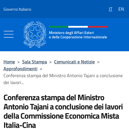
Salta al contenuto
IT
EN
Governo Italiano
Intestazione sito, social e menù
Ministero degli Affari Esteri
e della Cooperazione Internazionale
Ministero degli Affari Esteri e della Coo
Home
>
Sala Stampa
>
Comunicati e Notizie
>
Approfondimenti
>
Conferenza stampa del Ministro Antonio Tajani a conclusione
dei lavori...
Conferenza stampa del Ministro
Antonio Tajani a conclusione dei lavori
della Commissione Economica Mista
Italia-Cina